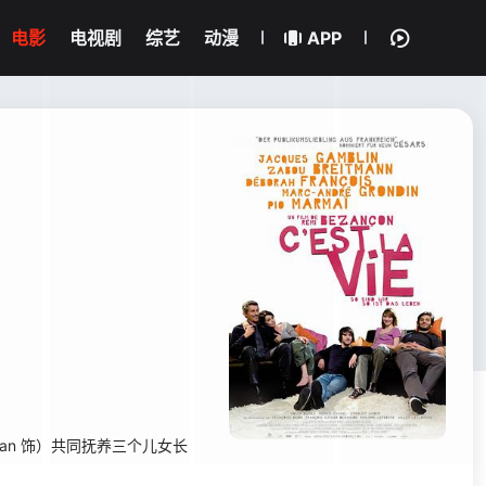
电影
电视剧
综艺
动漫
APP
man 饰）共同抚养三个儿女长