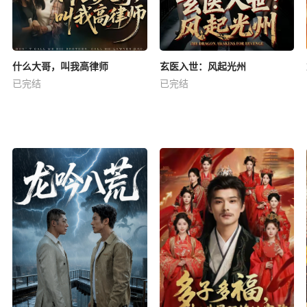
什么大哥，叫我高律师
玄医入世：风起光州
已完结
已完结