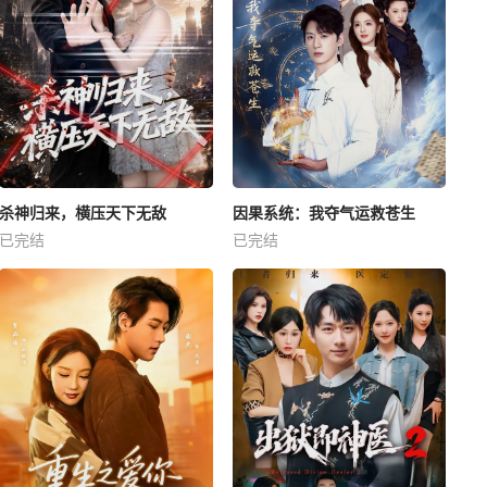
杀神归来，横压天下无敌
因果系统：我夺气运救苍生
已完结
已完结