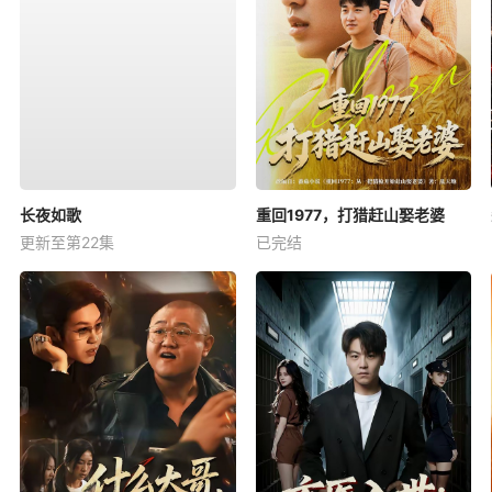
长夜如歌
重回1977，打猎赶山娶老婆
更新至第22集
已完结