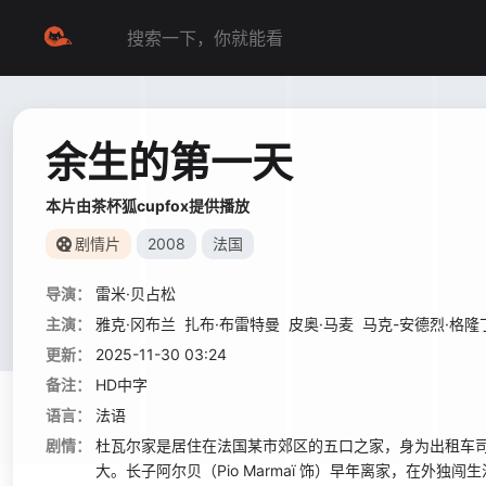
余生的第一天
本片由茶杯狐cupfox提供播放
剧情片
2008
法国
导演：
雷米·贝占松
主演：
雅克·冈布兰
扎布·布雷特曼
皮奥·马麦
马克-安德烈·格隆
更新：
2025-11-30 03:24
备注：
HD中字
语言：
法语
剧情：
杜瓦尔家是居住在法国某市郊区的五口之家，身为出租车司机的罗伯特
大。长子阿尔贝（Pio Marmaï 饰）早年离家，在外独闯生活