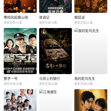
寒阳风起春山境
夜语记
御廷谣
更新至第14集
更新至第16集
更新至第20集
警字一号
马背上的银行
我的鸵鸟先生
更新至第26集
更新至第08集
更新至第06集