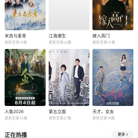
米良与麦青
江海潮生
嫁入高门
更新至第15集
更新至第26集
更新至第10集
人鱼2026
第五立面
天才，女友
更新至第10集
更新至第27集
更新至第16集
正在热播
更多