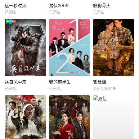
这一秒过火
潜伏2009
野狗骨头
已完结
已完结
已完结
兵自风中来
我的前半生
御廷谣
已完结
已完结
更新至第20集