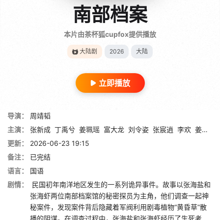
南部档案
本片由茶杯狐cupfox提供播放
大陆剧
2026
大陆
立即播放
导演：
周靖韬
主演：
张新成
丁禹兮
姜珮瑶
富大龙
刘令姿
张宸逍
李欢
姜卓君
更新：
2026-06-23 19:15
备注：
已完结
语言：
国语
剧情：
民国初年南洋地区发生的一系列诡异事件。故事以张海盐和
张海虾两位南部档案馆的秘密探员为主角，他们调查一起神
秘案件，发现案件背后隐藏着军阀利用剧毒植物“黄昏草”散
播的阴谋。在调查过程中，张海盐和张海虾经历了生死考