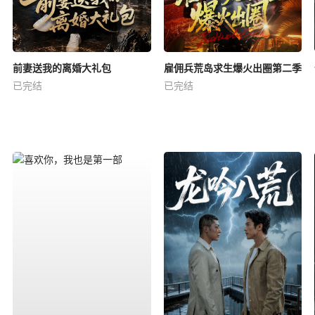
前妻送我的离婚大礼包
雇佣兵荒岛求生爆火出圈第二季
已完结
已完结