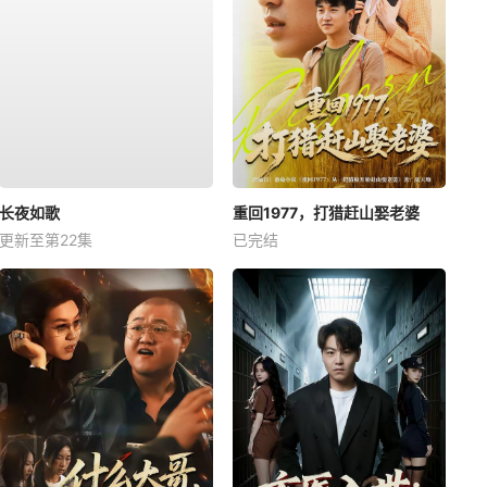
长夜如歌
重回1977，打猎赶山娶老婆
更新至第22集
已完结