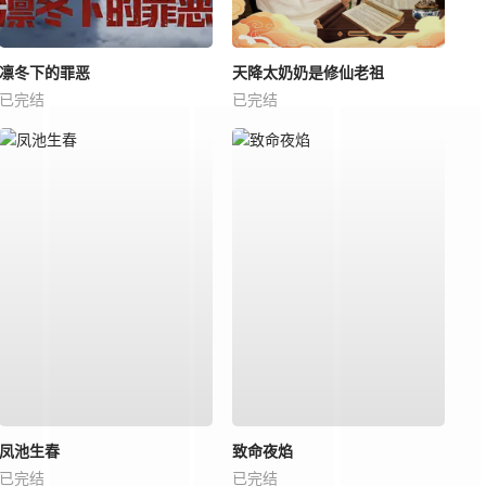
凛冬下的罪恶
天降太奶奶是修仙老祖
已完结
已完结
凤池生春
致命夜焰
已完结
已完结