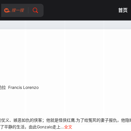
首页
搜一搜
帕拉
Francis Lorenzo
侠仗义、嫉恶如仇的侠客；他就是怪侠红鹰.为了给冤死的妻子报仇，他隐
平静的生活，由此Gonzalo走上...
全文