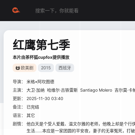
红鹰第七季
本片由茶杯狐cupfox提供播放
欧美剧
2015
西班牙
导演：
米格•阿坎图德
主演：
大卫·加纳
哈维尔·古铁雷斯
Santiago Molero
吉尔莫·卡
更新：
2025-11-30 03:40
备注：
已完结
语言：
其它
剧情：
他白天是个受人爱戴、温文尔雅的老师，他晚上却是个行
生活......本应是一家团圆的平安夜，妻子的无辜冤死，打破了