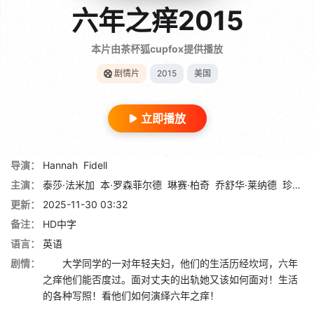
六年之痒2015
本片由茶杯狐cupfox提供播放
剧情片
2015
美国
立即播放
导演：
Hannah
Fidell
主演：
泰莎·法米加
本·罗森菲尔德
琳赛·柏奇
乔舒华·莱纳德
珍妮弗·拉弗勒
更新：
2025-11-30 03:32
备注：
HD中字
语言：
英语
剧情：
大学同学的一对年轻夫妇，他们的生活历经坎坷，六年
之痒他们能否度过。面对丈夫的出轨她又该如何面对！生活
的各种写照！看他们如何演绎六年之痒！