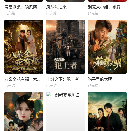
寿宴掀桌，隐忍四年我封神
风从海底来
别惹大小姐，她靠山是哮天犬
已完结
已完结
已完结
八朵金花有福，六零猎户爹进山挖宝藏
上城之下：犯上者
箱子里的大明
已完结
已完结
已完结