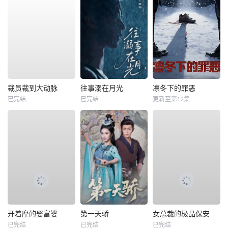
裁员裁到大动脉
往事溺在月光
凛冬下的罪恶
已完结
已完结
更新至第12集
开着摩的娶富婆
第一天骄
女总裁的极品保安
已完结
已完结
已完结