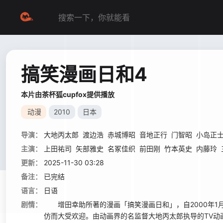
搞笑漫画日和4
本片由茶杯狐cupfox提供播放
动漫
2010
日本
导演：
大地丙太郎
渡边浩
赤城博昭
音地正行
门智昭
小岛正
主演：
上田祐司
矢部雅史
名冢佳织
前田刚
竹本英史
内藤玲
更新：
2025-11-30 03:28
备注：
已完结
语言：
日语
剧情：
增田幸助所著的漫画「搞笑漫画日和」，自2000年1月
仿而大受欢迎。由动画界的名监督大地丙太郎执导的TV动画