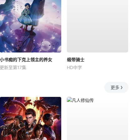
小书痴的下克上领主的养女
缎带骑士
更新至第17集
HD中字
更多