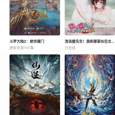
斗罗大陆2：绝世唐门
洗浴屋先生！我和那家伙在女浴池！？
更新至第165集
已完结