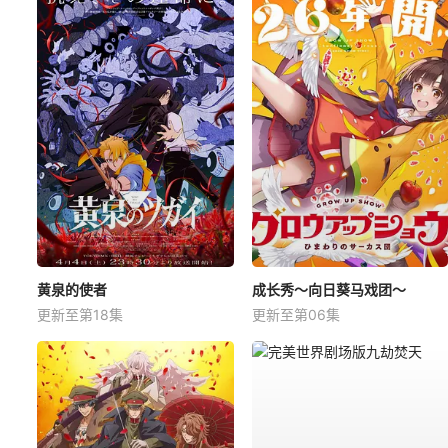
黄泉的使者
成长秀～向日葵马戏团～
更新至第18集
更新至第06集