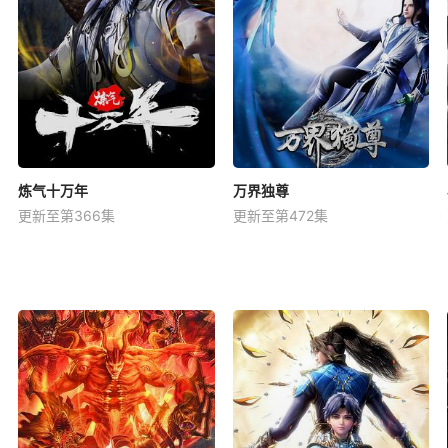
炼气十万年
万界独尊
更新至第366集
更新至第472集