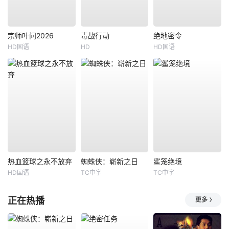
宗师叶问2026
毒战行动
绝地密令
HD国语
HD
HD国语
热血篮球之永不放弃
蜘蛛侠：崭新之日
鲨笼绝境
HD国语
TC中字
TC中字
正在热播
更多