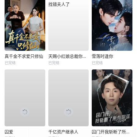
真千金不求爱只修仙
天赐小红娘总裁你找错夫人了
雪落时逢你
已完结
已完结
已完结
囚爱
千亿资产继承人
囚门开我斩断了所有阴谋