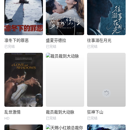
凛冬下的罪恶
盛夏芬德拉
往事溺在月光
已完结
已完结
已完结
乱世激情
裁员裁到大动脉
狂神下山
HD
已完结
已完结