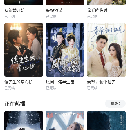
从新婚开始
般配预谋
偏爱降临时
已完结
已完结
已完结
傅先生的掌心娇
凤阙一诺半生错
秦爷，领个证先
已完结
已完结
已完结
正在热播
更多