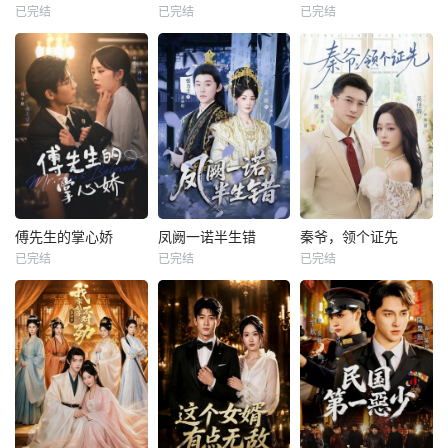
已完结
已完结
已完结
傅先生的掌心娇
凤阙一诺半生错
秦爷，领个证先
已完结
已完结
已完结