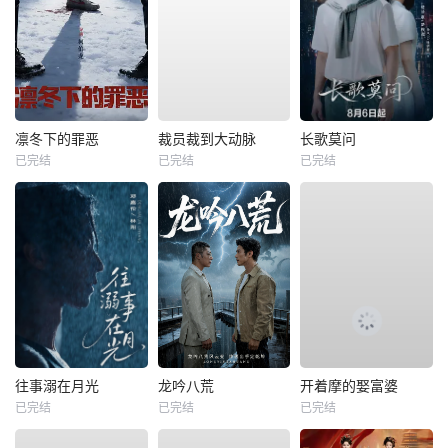
凛冬下的罪恶
裁员裁到大动脉
长歌莫问
已完结
已完结
已完结
往事溺在月光
龙吟八荒
开着摩的娶富婆
已完结
已完结
已完结