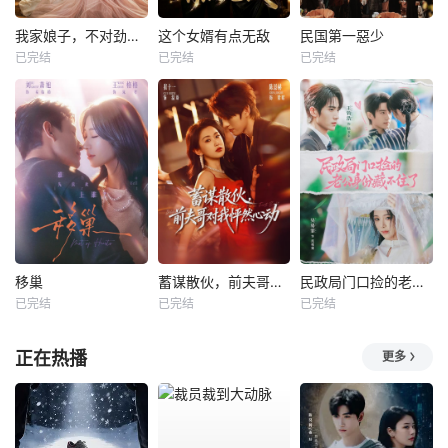
我家娘子，不对劲第四季
这个女婿有点无敌
民国第一惡少
已完结
已完结
已完结
移巢
蓄谋散伙，前夫哥对我怦然心动
民政局门口捡的老公身份藏不住了
已完结
已完结
已完结
正在热播
更多