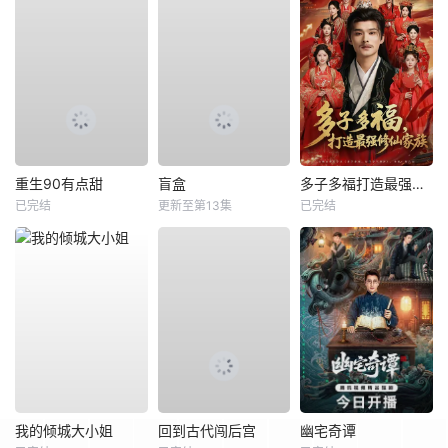
重生90有点甜
盲盒
多子多福打造最强修仙家族
已完结
更新至第13集
已完结
我的倾城大小姐
回到古代闯后宫
幽宅奇谭