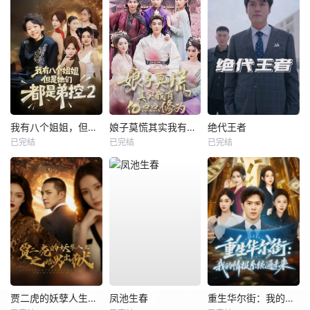
我有八个姐姐，但是他们都是弟控2
娘子莫慌其实我有亿点点修为
绝代王者
已完结
已完结
已完结
贾二虎的妖孽人生之皓男出狱
凤池生春
重生华尔街：我的情报系统通未来