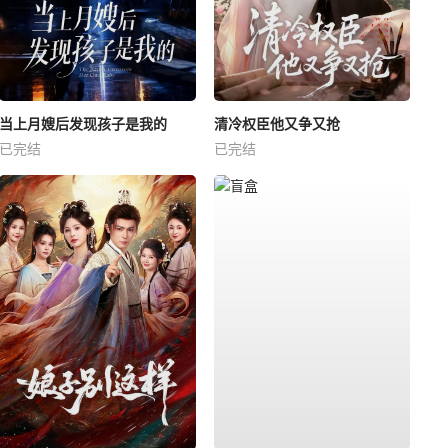
当上月嫂后发现孩子是我的
清冷权臣他又争又抢
已完结
已完结