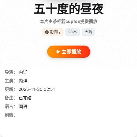
五十度的昼夜
本片由茶杯狐cupfox提供播放
剧情片
2025
大陆
立即播放
导演：
内详
主演：
内详
更新：
2025-11-30 02:51
备注：
已完结
语言：
国语
剧情：