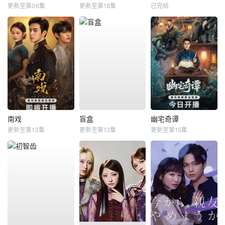
更新至第06集
更新至第18集
已完结
南戏
盲盒
幽宅奇谭
更新至第13集
更新至第12集
更新至第15集