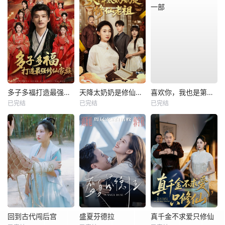
多子多福打造最强修仙家族
天降太奶奶是修仙老祖
喜欢你，我也是第一部
已完结
已完结
已完结
回到古代闯后宫
盛夏芬德拉
真千金不求爱只修仙