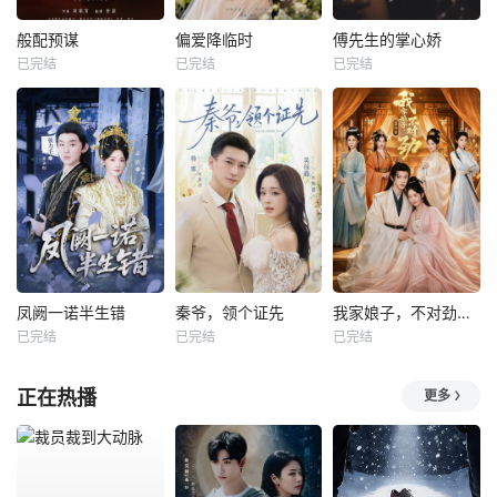
般配预谋
偏爱降临时
傅先生的掌心娇
已完结
已完结
已完结
凤阙一诺半生错
秦爷，领个证先
我家娘子，不对劲第四季
已完结
已完结
已完结
正在热播
更多