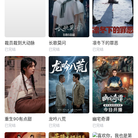
裁员裁到大动脉
长歌莫问
凛冬下的罪恶
已完结
已完结
已完结
重生90有点甜
龙吟八荒
幽宅奇谭
已完结
已完结
已完结