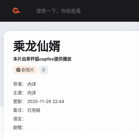
乘龙仙婿
本片由茶杯狐cupfox提供播放
剧情片
0
导演：
内详
主演：
内详
更新：
2025-11-29 22:44
备注：
已完结
语言：
剧情：