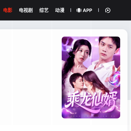
电影
电视剧
综艺
动漫
APP