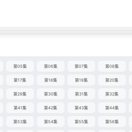
第05集
第06集
第07集
第08集
第17集
第18集
第19集
第20集
第29集
第30集
第31集
第32集
第41集
第42集
第43集
第44集
第53集
第54集
第55集
第56集