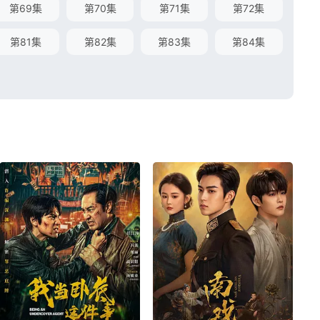
第69集
第70集
第71集
第72集
第81集
第82集
第83集
第84集