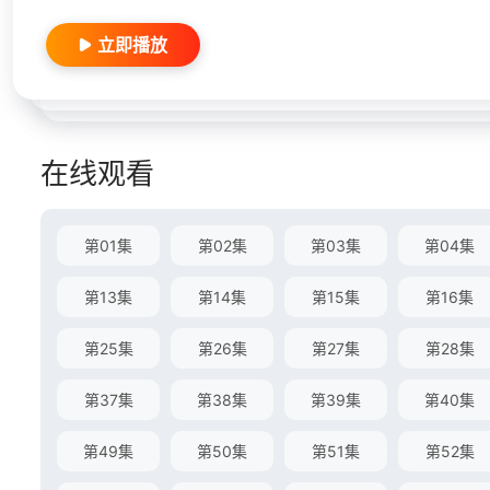
立即播放
在线观看
第01集
第02集
第03集
第04集
第13集
第14集
第15集
第16集
第25集
第26集
第27集
第28集
第37集
第38集
第39集
第40集
第49集
第50集
第51集
第52集