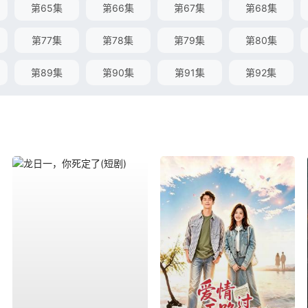
第65集
第66集
第67集
第68集
第77集
第78集
第79集
第80集
第89集
第90集
第91集
第92集