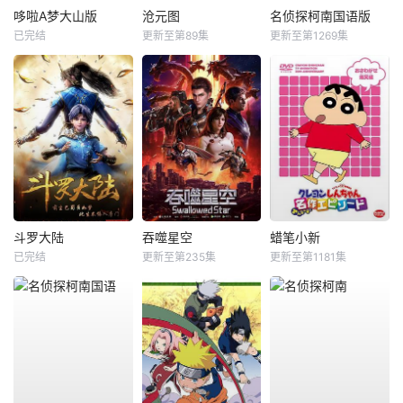
哆啦A梦大山版
沧元图
名侦探柯南国语版
已完结
更新至第89集
更新至第1269集
斗罗大陆
吞噬星空
蜡笔小新
已完结
更新至第235集
更新至第1181集