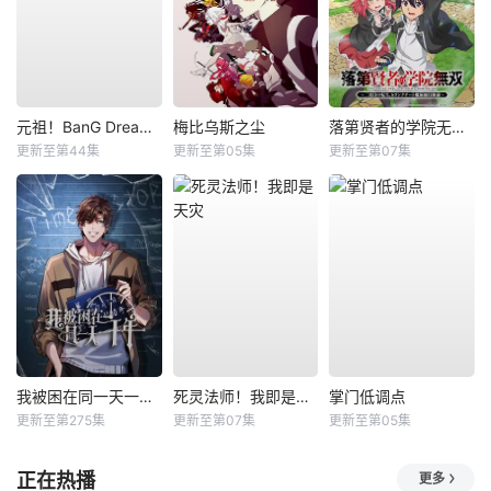
元祖！BanG Dream酱
梅比乌斯之尘
落第贤者的学院无双第二回转生，S等级作弊魔术师冒险记
更新至第44集
更新至第05集
更新至第07集
我被困在同一天一千年动态漫
死灵法师！我即是天灾
掌门低调点
更新至第275集
更新至第07集
更新至第05集
正在热播
更多