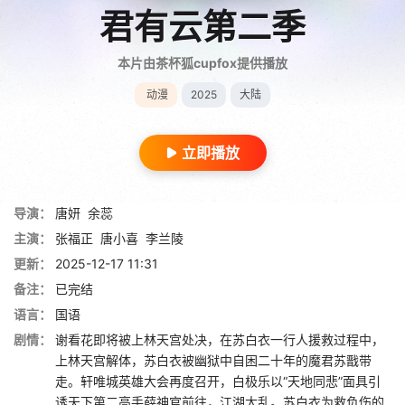
君有云第二季
本片由茶杯狐cupfox提供播放
动漫
2025
大陆
立即播放
导演：
唐妍
余蕊
主演：
张福正
唐小喜
李兰陵
更新：
2025-12-17 11:31
备注：
已完结
语言：
国语
剧情：
谢看花即将被上林天宫处决，在苏白衣一行人援救过程中，
上林天宫解体，苏白衣被幽狱中自困二十年的魔君苏戬带
走。轩唯城英雄大会再度召开，白极乐以“天地同悲”面具引
诱天下第二高手薛神官前往，江湖大乱。苏白衣为救负伤的