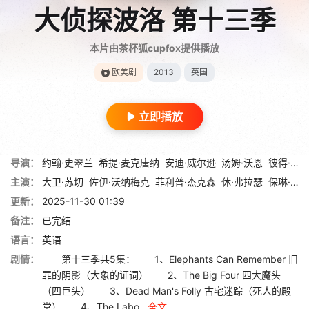
大侦探波洛 第十三季
本片由茶杯狐cupfox提供播放
欧美剧
2013
英国
立即播放
导演：
约翰·史翠兰
希提·麦克唐纳
安迪·威尔逊
汤姆·沃恩
彼得·莱登
主演：
大卫·苏切
佐伊·沃纳梅克
菲利普·杰克森
休·弗拉瑟
保琳·莫兰
更新：
2025-11-30 01:39
备注：
已完结
语言：
英语
剧情：
第十三季共5集： 1、Elephants Can Remember 旧
罪的阴影（大象的证词） 2、The Big Four 四大魔头
（四巨头） 3、Dead Man's Folly 古宅迷踪（死人的殿
堂） 4、The Labo...
全文