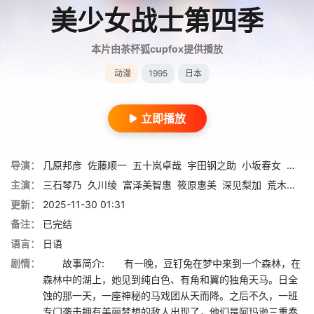
美少女战士第四季
本片由茶杯狐cupfox提供播放
动漫
1995
日本
立即播放
导演：
几原邦彦
佐藤顺一
五十岚卓哉
宇田钢之助
小坂春女
芝田
主演：
三石琴乃
久川绫
富泽美智惠
筱原惠美
深见梨加
荒木香惠
更新：
2025-11-30 01:31
备注：
已完结
语言：
日语
剧情：
故事简介: 有一晚，豆钉兔在梦中来到一个森林，在
森林中的湖上，她见到纯白色、有角和翼的独角天马。日全
蚀的那一天，一座神秘的马戏团从天而降。之后不久，一班
专门袭击拥有美丽梦想的敌人出现了，他们是阿玛逊三重奏