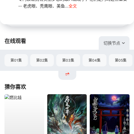
-- 老虎眼、秃鹰眼、美鱼...
全文
在线观看
切换节点
第01集
第02集
第03集
第04集
第05集
猜你喜欢