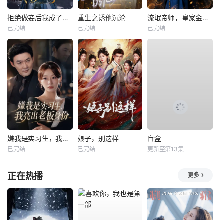
拒绝做妾后我成了太子侧妃
重生之诱他沉沦
流氓帝师，皇家金牌县令
已完结
已完结
已完结
嫌我是实习生，我亮出老板身份
娘子，别这样
盲盒
已完结
已完结
更新至第13集
正在热播
更多