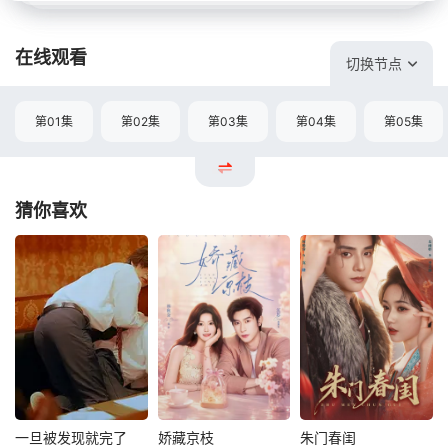
在线观看
切换节点
第01集
第02集
第03集
第04集
第05集
猜你喜欢
一旦被发现就完了
娇藏京枝
朱门春闺