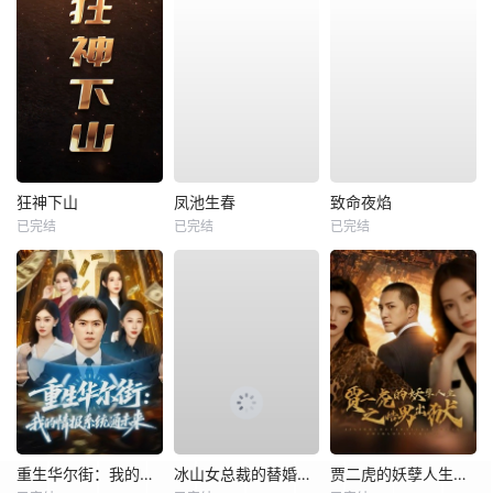
狂神下山
凤池生春
致命夜焰
已完结
已完结
已完结
重生华尔街：我的情报系统通未来
冰山女总裁的替婚兵王
贾二虎的妖孽人生之皓男出狱