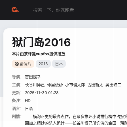
狱门岛2016
本片由茶杯狐cupfox提供播放
剧情片
2016
日本
导演：
吉田照幸
主演：
长谷川博己
仲里依纱
小市慢太郎
古田新太
奥田瑛二
更新：
2025-11-30 01:28
备注：
HD
语言：
日语
剧情：
横沟正史的最高杰作，在诸多推理小说排行榜中占据第
围加之精妙的杀人诡计——长谷川博己所饰演的金田一耕助