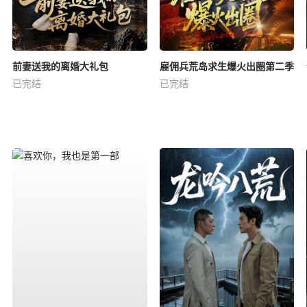
前妻送我的离婚大礼包
雇佣兵荒岛求生爆火出圈第二季
已完结
已完结