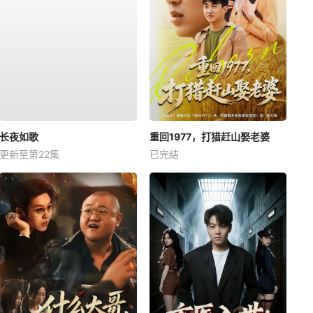
长夜如歌
重回1977，打猎赶山娶老婆
更新至第22集
已完结