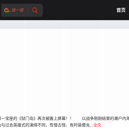
首页
搜一搜
一宝座的《狱门岛》再次被搬上屏幕！！ 以战争刚刚结束的濑户内海
与过去英雄式的演绎不同，性情古怪、有时装傻充...
全文