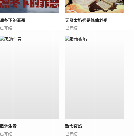
凛冬下的罪恶
天降太奶奶是修仙老祖
已完结
已完结
凤池生春
致命夜焰
已完结
已完结