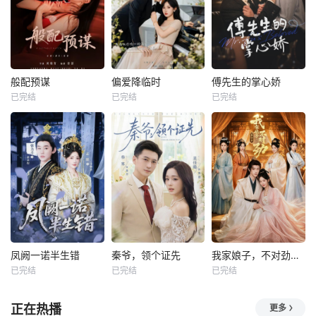
般配预谋
偏爱降临时
傅先生的掌心娇
已完结
已完结
已完结
凤阙一诺半生错
秦爷，领个证先
我家娘子，不对劲第四季
已完结
已完结
已完结
正在热播
更多