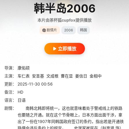
韩半岛2006
本片由茶杯狐cupfox提供播放
剧情片
2006
韩国
立即播放
导演：
康佑硕
主演：
车仁表
安圣基
文成根
曹在显
姜信日
金相中
更新：
2025-11-30 00:56
备注：
HD
语言：
日语
剧情：
南韩北韩即将统一，这也就意味着处于警戒线上的铁路
也要随之开通。就在这个节骨眼上，日本方面出面干涉，拿
出了一份在1907年同韩国政府签订的条约，指出若是开通铁
路便会违反条约上的规定。 史学家崔民在（赵宰贤 饰）