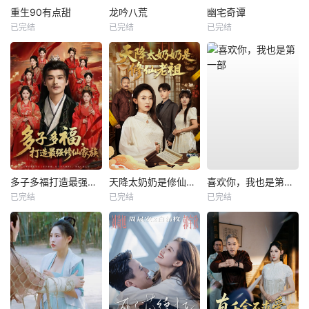
重生90有点甜
龙吟八荒
幽宅奇谭
已完结
已完结
已完结
多子多福打造最强修仙家族
天降太奶奶是修仙老祖
喜欢你，我也是第一部
已完结
已完结
已完结