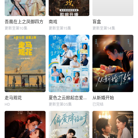
吾凰在上之凤御四方
南戏
盲盒
更新至第10集
更新至第15集
更新至第14集
走马观花
夏色之云掀起恋爱与风暴
从新婚开始
HD
更新至第05集
已完结