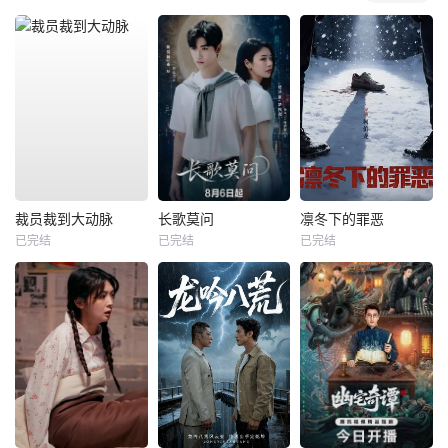
裁员裁到大动脉
长歌莫问
凛冬下的罪恶
已完结
已完结
已完结