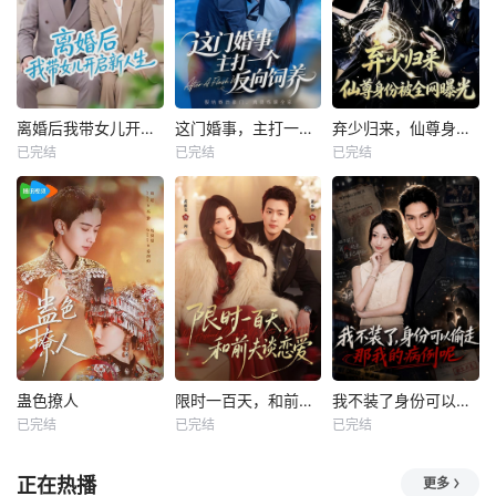
离婚后我带女儿开启新人生
这门婚事，主打一个反向饲养
弃少归来，仙尊身份被全网曝光
已完结
已完结
已完结
蛊色撩人
限时一百天，和前夫谈恋爱
我不装了身份可以偷走那我的病例呢
已完结
已完结
已完结
正在热播
更多