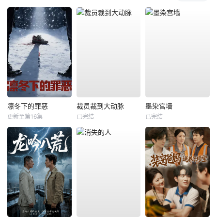
凛冬下的罪恶
裁员裁到大动脉
墨染宫墙
更新至第16集
已完结
已完结