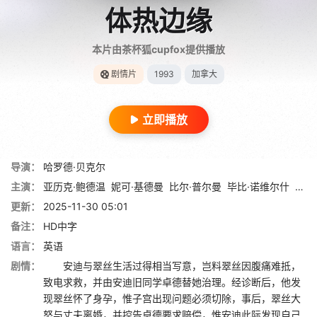
体热边缘
本片由茶杯狐cupfox提供播放
剧情片
1993
加拿大
立即播放
导演：
哈罗德·贝克尔
主演：
亚历克·鲍德温
妮可·基德曼
比尔·普尔曼
毕比·诺维尔什
安妮
更新：
2025-11-30 05:01
备注：
HD中字
语言：
英语
剧情：
安迪与翠丝生活过得相当写意，岂料翠丝因腹痛难抵，
致电求救，并由安迪旧同学卓德替她治理。经诊断后，他发
现翠丝怀了身孕，惟子宫出现问题必须切除，事后，翠丝大
怒与丈夫离婚，并控告卓德要求赔偿，惟安迪此际发现自己