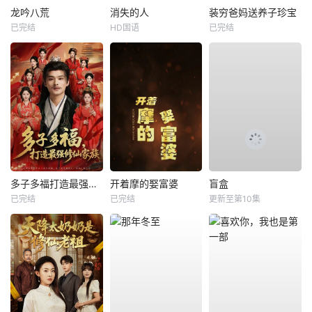
龙吟八荒
消失的人
装穷爸妈送养子珍宝
已完结
HD国语
已完结
多子多福打造最强修仙家族
开着摩的娶富婆
盲盒
已完结
已完结
更新至第10集