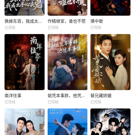
换嫁东宫，我成太子心尖宠
作精继室，谁也不惯
璜中歌
已完结
已完结
已完结
南洋往事
姐凭本事胖，他凭本事追
替兄藏娇娥
已完结
已完结
已完结