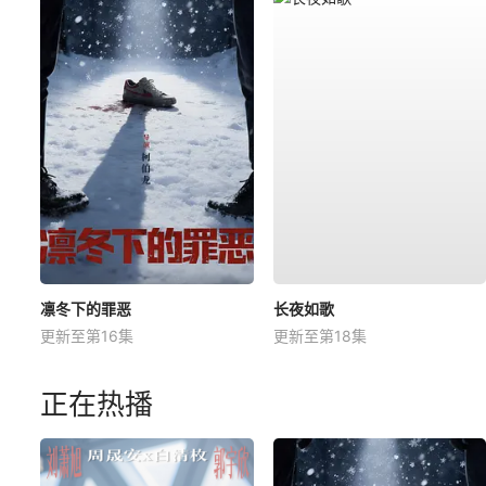
凛冬下的罪恶
长夜如歌
更新至第16集
更新至第18集
正在热播