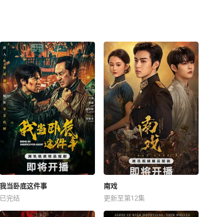
我当卧底这件事
南戏
已完结
更新至第12集