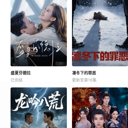
盛夏芬德拉
凛冬下的罪恶
已完结
更新至第16集