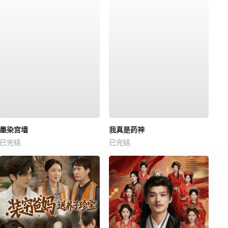
墨染宫墙
我真是药神
已完结
已完结