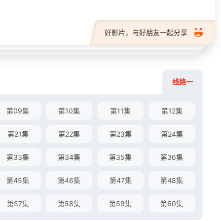
好影片，与好朋友一起分享
线路一
第09集
第10集
第11集
第12集
第21集
第22集
第23集
第24集
第33集
第34集
第35集
第36集
第45集
第46集
第47集
第48集
第57集
第58集
第59集
第60集