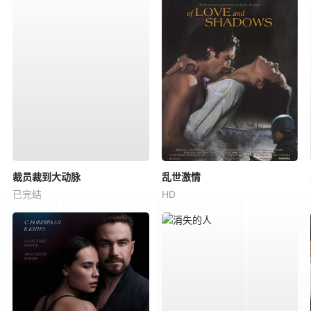
裁员裁到大动脉
乱世激情
已完结
HD