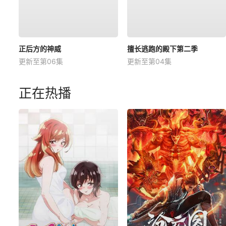
正后方的神威
擅长逃跑的殿下第二季
更新至第06集
更新至第04集
正在热播