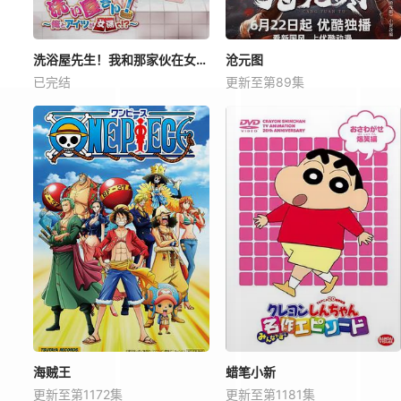
洗浴屋先生！我和那家伙在女浴池！？
沧元图
已完结
更新至第89集
海贼王
蜡笔小新
更新至第1172集
更新至第1181集