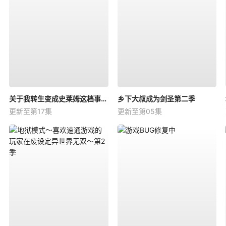
关于我转生变成史莱姆这档事第四季
乡下大叔成为剑圣第二季
更新至第17集
更新至第05集