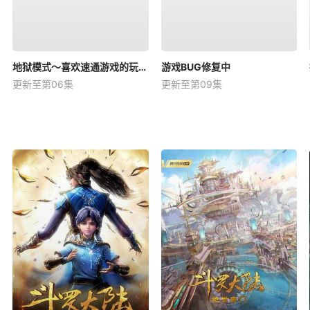
地狱模式～喜欢速通游戏的玩家在废设定异世界无双～第2季
游戏BUG修复中
更新至第06集
更新至第09集