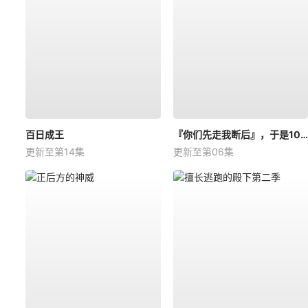
百日成王
『你们先走我断后』，于是10年后我成为了传说
更新至第14集
更新至第06集