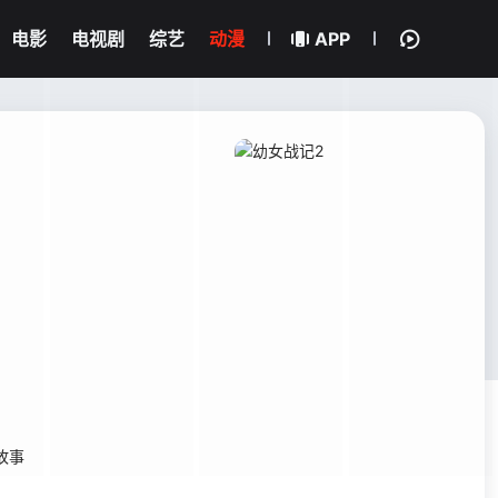
电影
电视剧
综艺
动漫
APP
故事