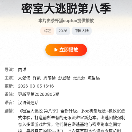
密室大逃脱第八季
本片由茶杯狐cupfox提供播放
综艺
2026
中国大陆
立即播放
导演：
内详
主演：
大张伟
许凯
周笔畅
彭昱畅
张真源
陈哲远
更新：
2026-08-05 16:16
备注：
更新至第20260805期
语言：
汉语普通话
剧情：
《密室大逃脱 第八季》全新升级，多元机制玩法+极致沉浸
式体验，打造前所未有的无限流密室新范本。密逃团被强制
卷入多重游戏世界，他们将在密逃基地与密室副本之间穿
梭，寻找真正的逃生出口。此次密室副本均设有专属机制，