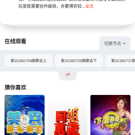
玩家既需要协作破局，亦要博弈较...
全文
在线观看
切换节点
第20260708期聚会上
第20260708期聚会下
第20260721
猜你喜欢