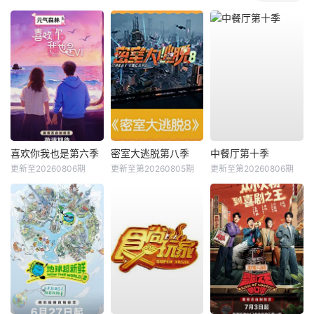
喜欢你我也是第六季
密室大逃脱第八季
中餐厅第十季
更新至20260806期
更新至第20260805期
更新至第20260806期