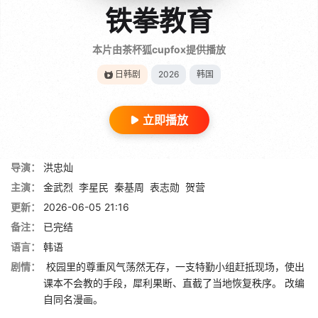
铁拳教育
本片由茶杯狐cupfox提供播放
日韩剧
2026
韩国
立即播放
导演：
洪忠灿
主演：
金武烈
李星民
秦基周
表志勋
贺营
更新：
2026-06-05 21:16
备注：
已完结
语言：
韩语
剧情：
校园里的尊重风气荡然无存，一支特勤小组赶抵现场，使出
课本不会教的手段，犀利果断、直截了当地恢复秩序。 改编
自同名漫画。