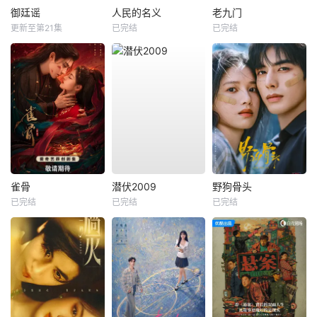
御廷谣
人民的名义
老九门
更新至第21集
已完结
已完结
雀骨
潜伏2009
野狗骨头
已完结
已完结
已完结