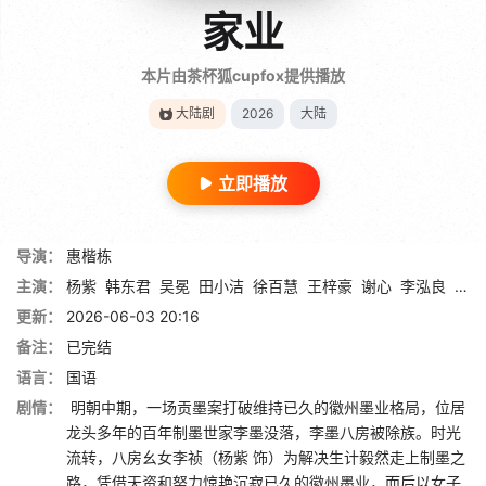
家业
本片由茶杯狐cupfox提供播放
大陆剧
2026
大陆
立即播放
导演：
惠楷栋
主演：
杨紫
韩东君
吴冕
田小洁
徐百慧
王梓豪
谢心
李泓良
杨斯
更新：
2026-06-03 20:16
备注：
已完结
语言：
国语
剧情：
明朝中期，一场贡墨案打破维持已久的徽州墨业格局，位居
龙头多年的百年制墨世家李墨没落，李墨八房被除族。时光
流转，八房幺女李祯（杨紫 饰）为解决生计毅然走上制墨之
路，凭借天资和努力惊艳沉寂已久的徽州墨业，而后以女子