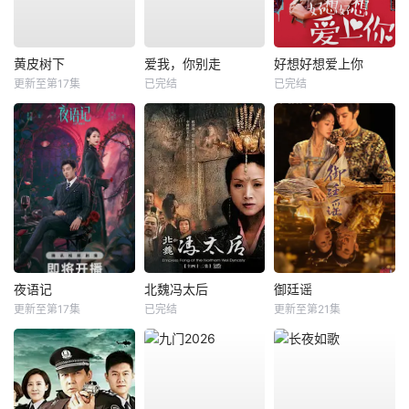
黄皮树下
爱我，你别走
好想好想爱上你
更新至第17集
已完结
已完结
夜语记
北魏冯太后
御廷谣
更新至第17集
已完结
更新至第21集