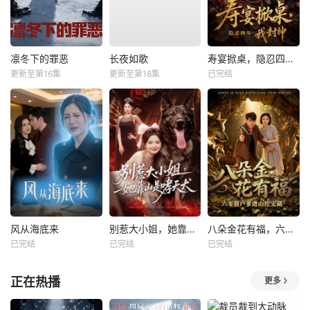
凛冬下的罪恶
长夜如歌
寿宴掀桌，隐忍四年我封神
更新至第16集
更新至第18集
已完结
风从海底来
别惹大小姐，她靠山是哮天犬
八朵金花有福，六零猎户爹进山挖宝藏
已完结
已完结
已完结
正在热播
更多