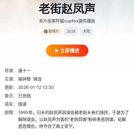
老街赵凤声
本片由茶杯狐cupfox提供播放
剧情片
2026
大陆
立即播放
导演：
唐十一
主演：
喻钟黎
锦泷
更新：
2026-01-12 13:30
备注：
已完结
语言：
国语
剧情：
1995年，归乡的赵凤声因误会被老街乡亲们排挤，于是为了
解除误会，以赵凤声为首的“老街四害”粉碎黑恶阴谋，化解
恩怨情仇，终守住了故土安宁。