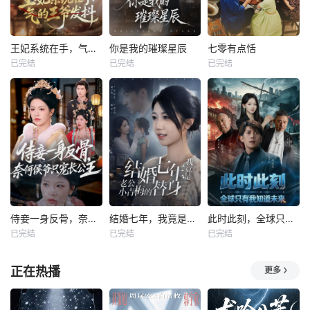
王妃系统在手，气的王爷发抖
你是我的璀璨星辰
七零有点恬
已完结
已完结
已完结
侍妾一身反骨，奈何侯爷只宠长公主
结婚七年，我竟是老公小青梅的替身
此时此刻，全球只有我知道未来
已完结
已完结
已完结
正在热播
更多