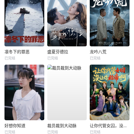
凛冬下的罪恶
盛夏芬德拉
龙吟八荒
已完结
已完结
已完结
好想你知道
裁员裁到大动脉
让你代管女囚，没让你称帝啊
已完结
已完结
已完结