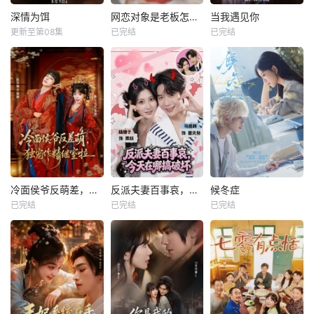
深情为饵
网恋对象是老板怎么办
当我遇见你
更新至第08集
已完结
已完结
冷面侯爷反萌差，独宠作精继室啦
反派夫妻百事哀，今天在哪搞破坏
候冬症
已完结
已完结
已完结