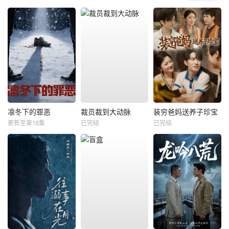
凛冬下的罪恶
裁员裁到大动脉
装穷爸妈送养子珍宝
更新至第18集
已完结
已完结