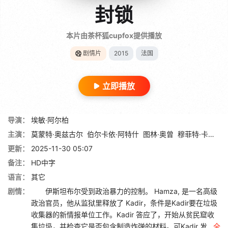
封锁
本片由茶杯狐cupfox提供播放
剧情片
2015
法国
立即播放
导演：
埃敏·阿尔柏
主演：
莫蒙特·奥兹古尔
伯尔卡依·阿特什
图林·奥曾
穆菲特·卡亚坎
更新：
2025-11-30 05:07
备注：
HD中字
语言：
其它
剧情：
伊斯坦布尔受到政治暴力的控制。 Hamza, 是一名高级
政治官员，他从监狱里释放了 Kadir，条件是Kadir要在垃圾
收集器的新情报单位工作。Kadir 答应了，开始从贫民窟收
集垃圾，并检查它是否包含制造炸弹的材料。可Kadir 发...
全