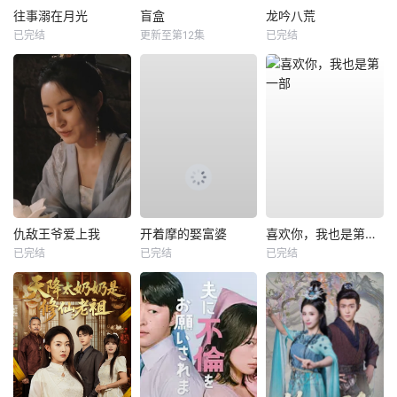
往事溺在月光
盲盒
龙吟八荒
已完结
更新至第12集
已完结
仇敌王爷爱上我
开着摩的娶富婆
喜欢你，我也是第一部
已完结
已完结
已完结