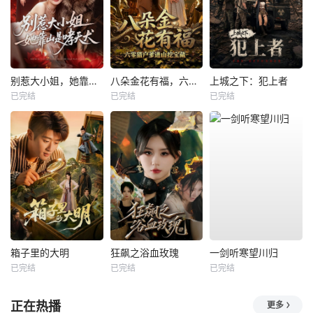
别惹大小姐，她靠山是哮天犬
八朵金花有福，六零猎户爹进山挖宝藏
上城之下：犯上者
已完结
已完结
已完结
箱子里的大明
狂飙之浴血玫瑰
一剑听寒望川归
已完结
已完结
已完结
正在热播
更多