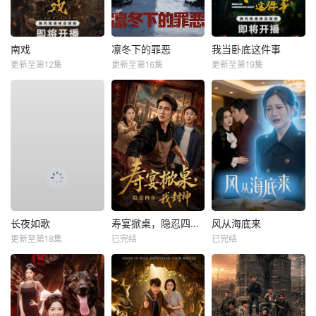
南戏
凛冬下的罪恶
我当卧底这件事
更新至第12集
更新至第16集
更新至第19集
长夜如歌
寿宴掀桌，隐忍四年我封神
风从海底来
更新至第18集
已完结
已完结