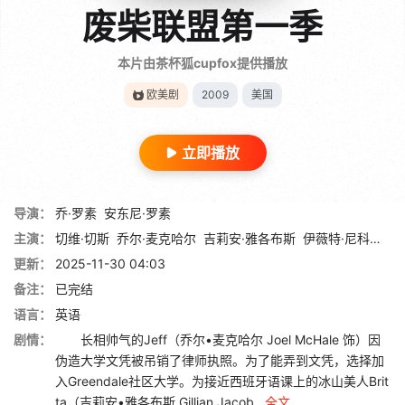
废柴联盟第一季
本片由茶杯狐cupfox提供播放
欧美剧
2009
美国
立即播放
导演：
乔·罗素
安东尼·罗素
主演：
切维·切斯
乔尔·麦克哈尔
吉莉安·雅各布斯
伊薇特·尼科尔·布朗
更新：
2025-11-30 04:03
备注：
已完结
语言：
英语
剧情：
长相帅气的Jeff（乔尔•麦克哈尔 Joel McHale 饰）因
伪造大学文凭被吊销了律师执照。为了能弄到文凭，选择加
入Greendale社区大学。为接近西班牙语课上的冰山美人Brit
ta（吉莉安•雅各布斯 Gillian Jacob...
全文